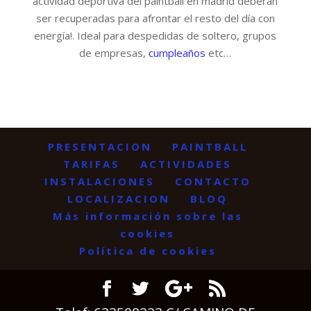
actividad deportiva del paintball en madrid deberán
ser recuperadas para afrontar el resto del día con
energía!. Ideal para despedidas de soltero, grupos
de empresas,
cumpleaños
etc…
PRESENTACION
PAINTBALL
TARIFAS
ACTIVIDADES
INSTALACIONES
CONTACTO
LOCALIZACION
BLOQ
Más información sobre las
cookies
Política de cookies